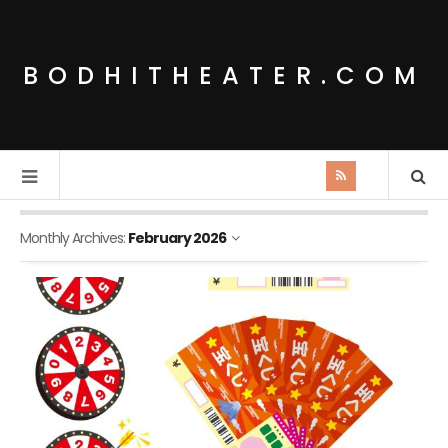
BODHITHEATER.COM
Monthly Archives:
February 2026