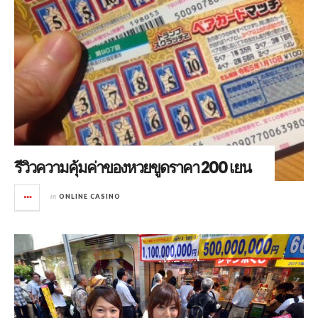
รีวิวความคุ้มค่าของหวยขูดราคา 200 เยน
in
ONLINE CASINO