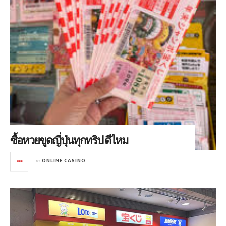
ซื้อหวยขูดญี่ปุ่นทุกทริป ดีไหม
in
ONLINE CASINO