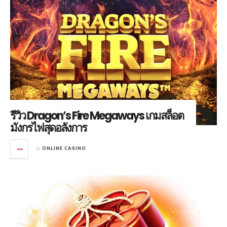
รีวิว Dragon’s Fire Megaways เกมสล็อต
มังกรไฟสุดอลังการ
in
ONLINE CASINO