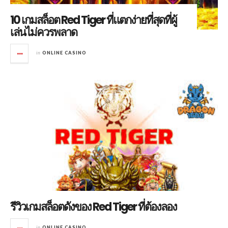
10 เกมสล็อต Red Tiger ที่แตกง่ายที่สุดที่ผู้
เล่นไม่ควรพลาด
in
ONLINE CASINO
รีวิวเกมสล็อตดังของ Red Tiger ที่ต้องลอง
in
ONLINE CASINO