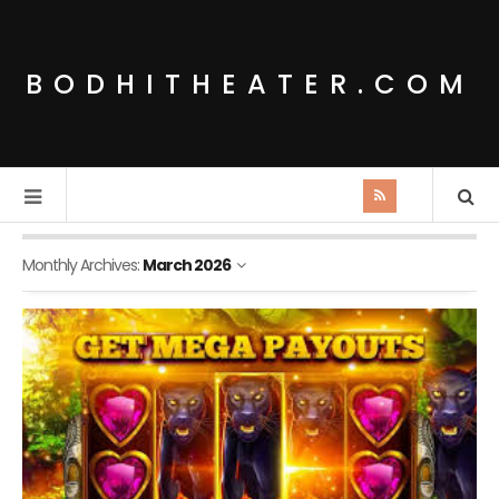
BODHITHEATER.COM
Monthly Archives:
March 2026