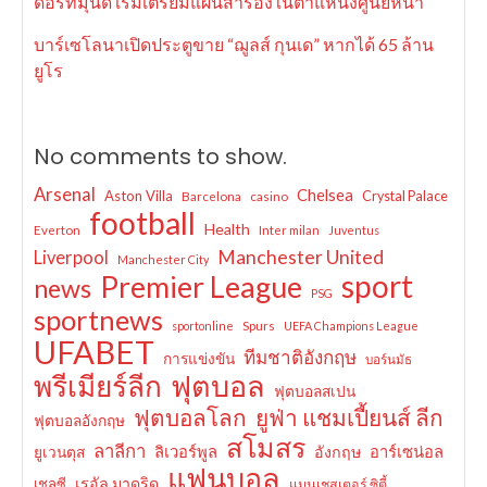
ดอร์ทมุนด์ เริ่มเตรียมแผนสำรองในตำแหน่งศูนย์หน้า
บาร์เซโลนาเปิดประตูขาย “ฌูลส์ กุนเด” หากได้ 65 ล้าน
ยูโร
No comments to show.
Arsenal
Chelsea
Aston Villa
Crystal Palace
Barcelona
casino
football
Health
Everton
Inter milan
Juventus
Manchester United
Liverpool
Manchester City
sport
Premier League
news
PSG
sportnews
sportonline
Spurs
UEFA Champions League
UFABET
ทีมชาติอังกฤษ
การแข่งขัน
บอร์นมัธ
ฟุตบอล
พรีเมียร์ลีก
ฟุตบอลสเปน
ฟุตบอลโลก
ยูฟ่า แชมเปี้ยนส์ ลีก
ฟุตบอลอังกฤษ
สโมสร
ลาลีกา
ลิเวอร์พูล
อาร์เซน่อล
ยูเวนตุส
อังกฤษ
แฟนบอล
เรอัล มาดริด
เชลซี
แมนเชสเตอร์ ซิตี้