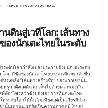
25
in
SPORTNEWS AND FOOTBALL
นดินสู่เวทีโลก: เส้นทาง
่อ ของนักเตะไทยในระดับ
้าระดับโลกกำลังเปล่งประกายด้วยนักเตะระดับ
โลก มีชื่อของนักเตะไทยบางคนที่แทรกตัวขึ้น
แต่ทรงพลัง “เส้นทางสร้างชื่อ” ของพวกเขานั้น
ยหรูมาตั้งแต่ต้น แต่เต็มไปด้วยความมุ่งมั่น
ี่ต้องไขว่คว้าด้วยตัวเอง การที่นักเตะไทย
ในระดับโลกได้นั้น ไม่เพียงแต่เป็นเกียรติส่วน
่านั้นเท่านั้น แต่ยังเป็นความภาคภูมิใจของ