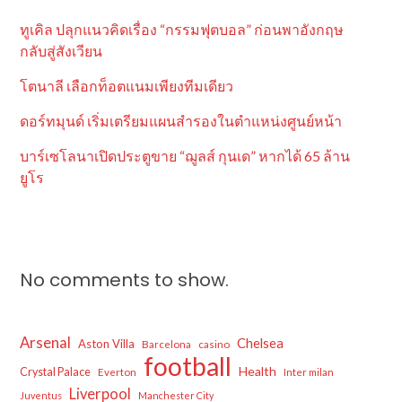
ทูเคิล ปลุกแนวคิดเรื่อง “กรรมฟุตบอล” ก่อนพาอังกฤษ
กลับสู่สังเวียน
โตนาลี เลือกท็อตแนมเพียงทีมเดียว
ดอร์ทมุนด์ เริ่มเตรียมแผนสำรองในตำแหน่งศูนย์หน้า
บาร์เซโลนาเปิดประตูขาย “ฌูลส์ กุนเด” หากได้ 65 ล้าน
ยูโร
No comments to show.
Arsenal
Chelsea
Aston Villa
Barcelona
casino
football
Health
Crystal Palace
Everton
Inter milan
Liverpool
Juventus
Manchester City