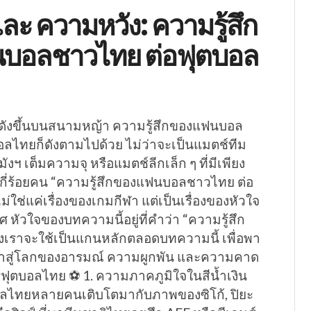
และ ความหวัง: ความรู้สึก
บอลชาวไทย ต่อฟุตบอล
ีดดังขึ้นบนสนามหญ้า ความรู้สึกของแฟนบอล
ลไทยก็ดังตามไปด้วย ไม่ว่าจะเป็นแมตช์ทีม
งฯ เต็มความจุ หรือแมตช์ลีกเล็ก ๆ ที่มีเพียง
ม่กี่ร้อยคน “ความรู้สึกของแฟนบอลชาวไทย ต่อ
่ใช่แค่เรื่องของเกมกีฬา แต่เป็นเรื่องของหัวใจ
 หัวใจของบทความนี้อยู่ที่คำว่า “ความรู้สึก
งเราจะใช้เป็นแกนหลักตลอดบทความนี้ เพื่อพา
เข้าสู่โลกของอารมณ์ ความผูกพัน และความคาด
ารฟุตบอลไทย ⚽ 1. ความภาคภูมิใจในสีน้ำเงิน
ไทยหลายคนเติบโตมากับภาพของซิโก้, ปิยะ