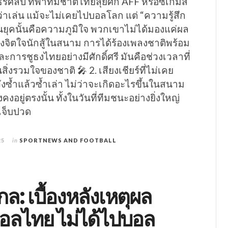
ธีรศิลป์ ที่พาทีมชาติไทยลุยศึก AFF หรือซีเกมส์
่าเล่น แม้จะไม่เคยไปบอลโลก แต่ “ความรู้สึก
ุคนั้นคือความภูมิใจ พวกเขาไม่ได้มองแค่ผล
งจิตใจนักสู้ในสนาม การได้ร้องเพลงชาติพร้อม
ะการชูธงไทยอย่างมีศักดิ์ศรี มันคือช่วงเวลาที่
่งรวมใจของชาติ 🎤 2. เสียงเชียร์ที่ไม่เคย
วังซ้ำแล้วซ้ำเล่า ไม่ว่าจะเกิดอะไรขึ้นในสนาม
อยู่ตรงนั้น ทั้งในวันที่ทีมชนะอย่างยิ่งใหญ่
เจ็บปวด
25
in
SPORTNEWS AND FOOTBALL
ไกล: เบื้องหลังเหตุผล
ลไทย ไม่ได้ไปบอล