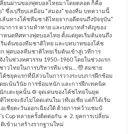
ลี่ยนผ่านของฟุตบอลไทยมาโดยตลอด ก็คือ
“ ซึ่งเปรียบเสมือน “สมอง” ของทีม บทความนี้
ส้นทางโค้ชทีมชาติไทยจากอดีตจนถึงปัจจุบัน”
ึงพัฒนาการ ความท้าทาย และบทบาทสำคัญของ
นดทิศทางฟุตบอลไทย ตั้งแต่ยุคเริ่มต้นจนถึง
ยุคเริ่มต้นของทีมชาติไทย และบทบาทของโค้ช
ฟุตบอลทีมชาติไทยเริ่มต้นเข้าสู่เวทีการ
ิงจังในช่วงทศวรรษ 1950–1960 โดยในช่วงแรก
ชชาวไทยในการบริหารทีม เช่น… 🧓 สมชาย
นโค้ชยุคแรกที่มีส่วนในการวางระบบการฝึกซ้อม
ดยเน้นวินัย การซ้อมหนัก และการฝึกเทคนิค
บนักเตะยุคนั้น ⚙️ จุดเด่นของโค้ชไทยในยุค
ติไทยจะยังไม่โดดเด่นในเวทีเอเชีย แต่ก็ได้เริ่ม
เอเชียตะวันออกเฉียงใต้ ด้วยการคว้าแชมป์
s Cup หลายครั้งติดต่อกัน 🔹 2. ยุคการเปลี่ยน
าติเข้ามาสร้างรากฐานใหม่