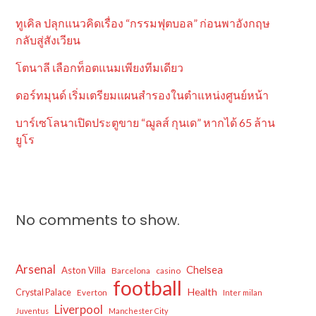
ทูเคิล ปลุกแนวคิดเรื่อง “กรรมฟุตบอล” ก่อนพาอังกฤษ
กลับสู่สังเวียน
โตนาลี เลือกท็อตแนมเพียงทีมเดียว
ดอร์ทมุนด์ เริ่มเตรียมแผนสำรองในตำแหน่งศูนย์หน้า
บาร์เซโลนาเปิดประตูขาย “ฌูลส์ กุนเด” หากได้ 65 ล้าน
ยูโร
No comments to show.
Arsenal
Chelsea
Aston Villa
Barcelona
casino
football
Health
Crystal Palace
Everton
Inter milan
Liverpool
Juventus
Manchester City