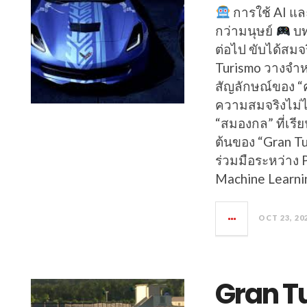
การใช้ AI แล
กว่ามนุษย์
บท
ต่อไป ขับได้สมจ
Turismo วางจำหน
สัญลักษณ์ของ “
ความสมจริงไม่ไ
“สมองกล” ที่เรีย
ต้นของ “Gran Tu
ร่วมมือระหว่าง 
Machine Learning
OCT 23, 20
Gran Tu