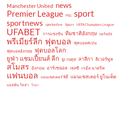
news
Manchester United
sport
Premier League
PSG
sportnews
sportonline
Spurs
UEFA Champions League
UFABET
ทีมชาติอังกฤษ
การแข่งขัน
บอร์นมัธ
ฟุตบอล
พรีเมียร์ลีก
ฟุตบอลสเปน
ฟุตบอลโลก
ฟุตบอลอังกฤษ
ยูฟ่า แชมเปี้ยนส์ ลีก
ลาลีกา
ลิเวอร์พูล
ยูเวนตุส
สโมสร
อาร์เซน่อล
อังกฤษ
เรอัล มาดริด
เชลซี
แฟนบอล
แมนเชสเตอร์ ยูไนเต็ด
แมนเชสเตอร์ ซิตี้
แอสตัน วิลล่า
โรม่า