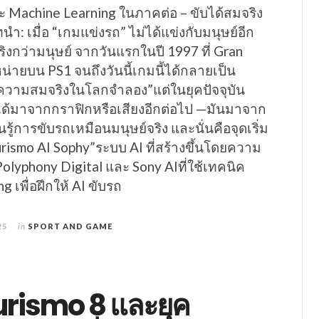
ะ Machine Learning ในภาคต่อ – ขับได้สมจริง
นำ: เมื่อ “เกมแข่งรถ” ไม่ได้แข่งกับมนุษย์อีก
ริงกว่ามนุษย์ จากวันแรกในปี 1997 ที่ Gran
่ายบน PS1 จนถึงวันนี้เกมนี้ได้กลายเป็น
ความสมจริงในโลกจำลอง”แต่ในยุคปัจจุบัน
ด้มาจากกราฟิกหรือเสียงอีกต่อไป —มันมาจาก
นรู้การขับรถเหมือนมนุษย์จริง และนั่นคือจุดเริ่ม
rismo AI Sophy”ระบบ AI ที่สร้างขึ้นโดยความ
Polyphony Digital และ Sony AIที่ใช้เทคนิค
 เพื่อฝึกให้ AI ขับรถ
25
in
SPORT AND GAME
rismo 8 และยุค