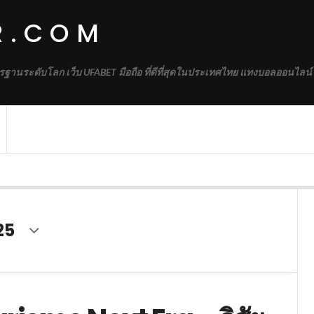
R.COM
รฐานระดับโลก เว็บ UFABET มือถือ ที่ดีที่สุดในประเทศไทย แทงบอลออนไลน์
25