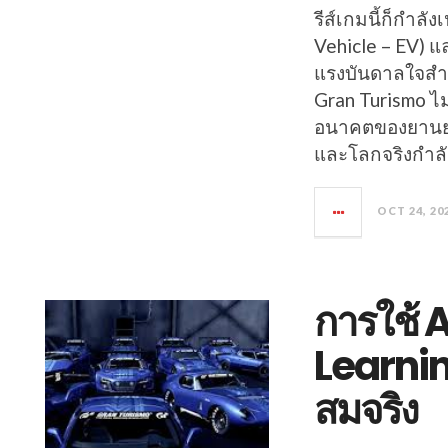
รีส์เกมนี้ก็กำลั
Vehicle – EV) 
แรงบันดาลใจสำค
Gran Turismo ไม
อนาคตของยานยน
และโลกจริงกำลัง
OCT 24, 20
การใช้ 
Learnin
สมจริง