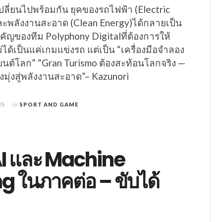
งเปลี่ยนไปพร้อมกัน ยุคของรถไฟฟ้า (Electric
และพลังงานสะอาด (Clean Energy)ได้กลายเป็น
ัญของทีม Polyphony Digitalที่ต้องการให้
่ได้เป็นแค่เกมแข่งรถ แต่เป็น “เครื่องมือจำลอง
ต์โลก” “Gran Turismo ต้องสะท้อนโลกจริง —
มุ่งสู่พลังงานสะอาด”– Kazunori
25
in
SPORT AND GAME
AI และ Machine
g ในภาคต่อ – ขับได้