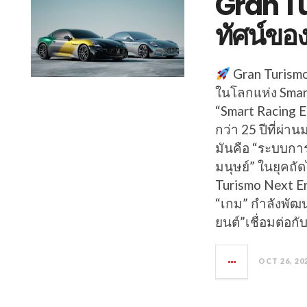
Gran Tu
ทัศน์ขอ
Gran Turismo
ในโลกแห่ง Smar
“Smart Racing E
กว่า 25 ปีที่ผ่า
มันคือ “ระบบกา
มนุษย์” ในยุคถัด
Turismo Next Era
“เกม” กำลังพั
ยนต์”เชื่อมต่อกั
OCT 26, 20