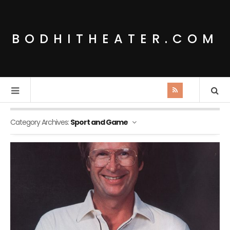
BODHITHEATER.COM
Category Archives:
Sport and Game