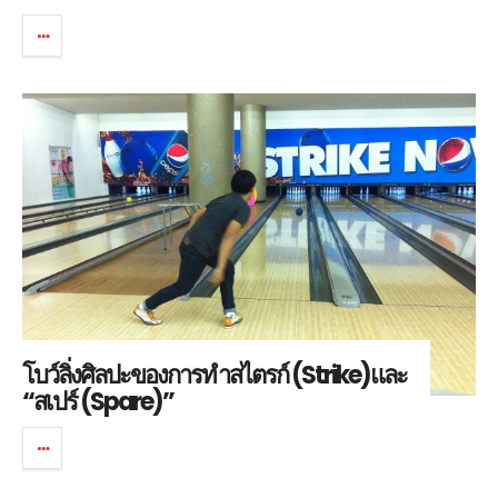
โบว์ลิ่งศิลปะของการทำสไตรก์ (Strike)และ
“สเปร์ (Spare)”