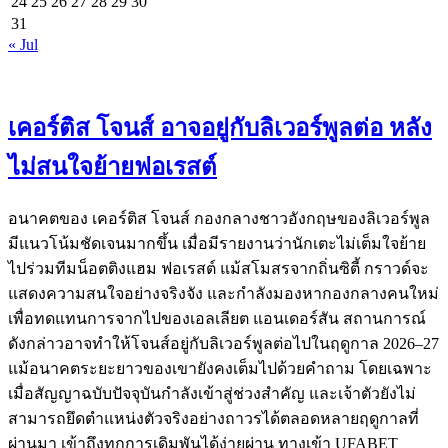
24
25
26
27
28
29
30
31
« Jul
เคอร์ติส โจนส์ อาจอยู่กับลิเวอร์พูลต่อ หลัง
ไม่สนใจย้ายฟอเรสต์
อนาคตของ เคอร์ติส โจนส์ กองกลางชาวอังกฤษของลิเวอร์พูล
มีแนวโน้มชัดเจนมากขึ้น เมื่อมีรายงานว่านักเตะไม่เต็มใจย้าย
ไปร่วมทีมน็อตติงแฮม ฟอเรสต์ แม้สโมสรจากถิ่นซิตี้ กราวด์จะ
แสดงความสนใจอย่างจริงจัง และกำลังมองหากองกลางคนใหม่
เพื่อทดแทนการจากไปของเอลเลียต แอนเดอร์สัน สถานการณ์
ดังกล่าวอาจทำให้โจนส์อยู่กับลิเวอร์พูลต่อไปในฤดูกาล 2026–27
แม้อนาคตระยะยาวของเขายังคงเต็มไปด้วยคำถาม โดยเฉพาะ
เมื่อสัญญาฉบับปัจจุบันกำลังเข้าสู่ช่วงสำคัญ และเจ้าตัวยังไม่
สามารถยึดตำแหน่งตัวจริงอย่างถาวรได้ตลอดหลายฤดูกาลที่
ผ่านมา เข้าถึงทุกการเดิมพันได้ง่ายผ่าน ทางเข้า UFABET