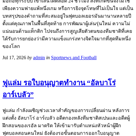
มือถือทุกระบบ เข้าเล่นได้ตลอด 24 ชั่วโมง สิ่งที่เกิดขึ้นจึงไม่ใช่
เพียงความพ่ายแพ้หนึ่งเกม หรือการยิงจุดโทษที่ไม่เป็นใจ แต่เป็น
บทสรุปของคำถามที่สะสมอยู่ในฟุตบอลเยอรมันมานานหลายปี
ตั้งแต่คุณภาพในพื้นที่สุดท้าย การพัฒนาผู้เล่นรุ่นใหม่ ความไม่
แน่นอนด้านแท็กติก ไปจนถึงการสูญเสียตัวตนของทีมชาติที่เคย
ได้รับการยกย่องว่ามีความแข็งแกร่งทางจิตใจมากที่สุดทีมหนึ่ง
ของโลก
Jul 17, 2026
by
admin
in
Sportnews and Football
ฟูแล่ม รอใบอนุญาตทำงาน “อัลบาโร่
อาร์เบลัว”
ฟูแล่ม กำลังเผชิญช่วงเวลาสำคัญของการเปลี่ยนผ่าน หลังการ
แต่งตั้ง อัลบาโร่ อาร์เบลัว อดีตกองหลังทีมชาติสเปนและอดีตผู้
ฝึกสอนของเรอัล มาดริด ให้เข้ามารับตำแหน่งหัวหน้าผู้ฝึก
ฟุตบอลสอนคนใหม่ ยังต้องรอขั้นตอนการออกใบอนุญาต