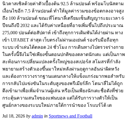
นิวคาสเซิลด้วยค่าตัวเบื้องต้น 92.5 ล้านปอนด์ พร้อมโบนัสตาม
เงื่อนไขอีก 7.5 ล้านปอนด์ ทำให้มูลค่ารวมของข้อตกลงอาจสูง
ถึง 100 ล้านปอนด์ ขณะที่โตนาลี่เตรียมเซ็นสัญญาระยะเวลา 6
ปีจนถึงปี 2032 และได้รับค่าเหนื่อยที่อาจเพิ่มขึ้นไปถึงประมาณ
275,000 ปอนด์ต่อสัปดาห์ เข้าถึงทุกการเดิมพันได้ง่ายผ่าน ทาง
เข้า UFABET ล่าสุด เว็บตรงไม่ผ่านเอเย่นต์ รองรับมือถือทุก
ระบบ เข้าเล่นได้ตลอด 24 ชั่วโมง การเดินทางไปตรวจร่างกาย
ในครั้งนี้จึงไม่ใช่เพียงขั้นตอนปกติของตลาดนักเตะ แต่เป็นภาพ
สะท้อนการเปลี่ยนแปลงครั้งใหญ่ของสเปอร์ส สโมสรที่กำลัง
พยายามสร้างตัวเองขึ้นมาใหม่หลังผ่านฤดูกาลอันน่าผิดหวัง
และต้องการวางรากฐานแดนกลางให้แข็งแกร่งมากพอสำหรับ
การกลับไปแข่งขันในระดับสูงของพรีเมียร์ลีก โตนาลี่ไม่ได้ถูก
ดึงเข้ามาเพื่อเพิ่มจำนวนผู้เล่น หรือเป็นเพียงนักเตะชื่อดังที่ช่วย
กระตุ้นความสนใจของแฟนบอล แต่ได้รับการวางตัวให้เป็น
ศูนย์กลางของระบบใหม่ภายใต้การนำของ โรแบร์โต้ เด
Jul 18, 2026
by
admin
in
Sportnews and Football