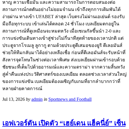
หาญ ความเชื่อมั่น และความสามารถในการตอบสนองต่อ
สถานการณ์กดดันอย่างไม่ยอมจำนน เข้าถึงทุกการเดิมพันได้
ง่ายผ่าน ทางเข้า UFABET ล่าสุด เว็บตรงไม่ผ่านเอเย่นต์ รองรับ
มือถือทุกระบบ เข้าเล่นได้ตลอด 24 ชั่วโมง เบลเยียมตกอยู่ใน
สถานการณ์ที่ดูเหมือนจะหมดหวัง เมื่อเซเนกัลขึ้นนำ 2-0 และ
การแข่งขันเดินทางเข้าสู่ช่วงไม่กี่นาทีสุดท้ายของเวลาปกติ แต่
ประตูจากโรเมลู ลูกากู ตามด้วยประตูตีเสมอของยูริ ตีเลอมันส์
ช่วยให้ทีมกลับมาได้อย่างเหลือเชื่อ ก่อนที่ตีเลอมันส์จะรับหน้าที่
สังหารจุดโทษในช่วงต่อเวลาพิเศษ ส่งเบลเยียมผ่านเข้ารอบด้วย
ชัยชนะที่เต็มไปด้วยอารมณ์และความดราม่า จากความสิ้นหวัง
สู่ค่ำคืนแห่งประวัติศาสตร์ของเบลเยียม ตลอดช่วงเวลาส่วนใหญ่
ของการแข่งขัน เบลเยียมต้องเผชิญกับเกมที่ยากลำบากกว่าที่
หลายฝ่ายคาดการณ์
Jul 13, 2026
by
admin
in
Sportnews and Football
เอฟเวอร์ตัน เปิดตัว “เฮย์เดน แฮ็คนี่ย์” เซ็น