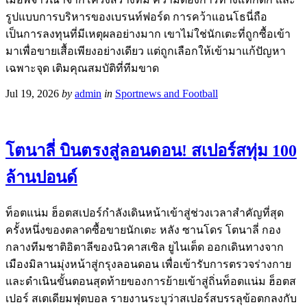
รูปแบบการบริหารของเบรนท์ฟอร์ด การคว้าแอนโธนี่ถือ
เป็นการลงทุนที่มีเหตุผลอย่างมาก เขาไม่ใช่นักเตะที่ถูกซื้อเข้า
มาเพื่อขายเสื้อเพียงอย่างเดียว แต่ถูกเลือกให้เข้ามาแก้ปัญหา
เฉพาะจุด เติมคุณสมบัติที่ทีมขาด
Jul 19, 2026
by
admin
in
Sportnews and Football
โตนาลี่ บินตรงสู่ลอนดอน! สเปอร์สทุ่ม 100
ล้านปอนด์
ท็อตแน่ม ฮ็อตสเปอร์กำลังเดินหน้าเข้าสู่ช่วงเวลาสำคัญที่สุด
ครั้งหนึ่งของตลาดซื้อขายนักเตะ หลัง ซานโดร โตนาลี่ กอง
กลางทีมชาติอิตาลีของนิวคาสเซิล ยูไนเต็ด ออกเดินทางจาก
เมืองมิลานมุ่งหน้าสู่กรุงลอนดอน เพื่อเข้ารับการตรวจร่างกาย
และดำเนินขั้นตอนสุดท้ายของการย้ายเข้าสู่ถิ่นท็อตแน่ม ฮ็อตส
เปอร์ สเตเดียมฟุตบอล รายงานระบุว่าสเปอร์สบรรลุข้อตกลงกับ