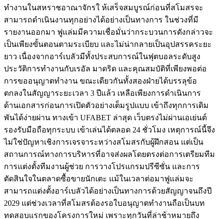
ทำงานในสหราชอาณาจักรใ ห้เสร็จสมบูรณ์ก่อนที่สโมสรจะ
สามารถดำเนินงานทุกอย่างได้อย่างเป็นทางการ ในช่วงที่มี
รายงานออกมา ฟูแล่มมีความเชื่อมั่นว่ากระบวนการดังกล่าวจะ
เป็นเพียงขั้นตอนตามระเบียบ และไม่น่ากลายเป็นอุปสรรคระยะ
ยาว เนื่องจากอาร์เบลัวมีทั้งประสบการณ์ในฟุตบอลระดับสูง
ประวัติการทำงานกับเรอัล มาดริด และคุณสมบัติที่เพียงพอต่อ
การขออนุญาตทำงาน ขณะเดียวกันทั้งสองฝ่ายได้บรรลุข้อ
ตกลงในสัญญาระยะเวลา 3 ปีแล้ว เหลือเพียงการดำเนินการ
ด้านเอกสารก่อนการเปิดตัวอย่างเต็มรูปแบบ เข้าถึงทุกการเดิม
พันได้ง่ายผ่าน ทางเข้า UFABET ล่าสุด เว็บตรงไม่ผ่านเอเย่นต์
รองรับมือถือทุกระบบ เข้าเล่นได้ตลอด 24 ชั่วโมง เหตุการณ์นี้จึง
ไม่ใช่ปัญหาเชิงการเจรจาระหว่างสโมสรกับผู้ฝึกสอน แต่เป็น
สถานการณ์ทางการบริหารที่อาจส่งผลโดยตรงต่อการเตรียมทีม
การแต่งตั้งทีมงานผู้ช่วย การวางโปรแกรมปรีซีซั่น และการ
ตัดสินใจในตลาดซื้อขายนักเตะ แม้ในเวลาต่อมาฟูแล่มจะ
สามารถแต่งตั้งอาร์เบลัวได้อย่างเป็นทางการด้วยสัญญาจนถึงปี
2029 แต่ช่วงเวลาที่สโมสรต้องรอใบอนุญาตทำงานถือเป็นบท
ทดสอบแรกของโครงการใหม่ เพราะทุกวันที่ล่าช้าหมายถึง