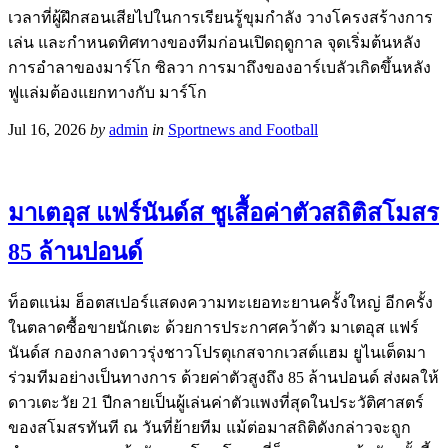
เวลาที่ผู้ฝึกสอนเสียไปในการเรียนรู้ขุมกำลัง วางโครงสร้างการ
เล่น และกำหนดทิศทางของทีมก่อนเปิดฤดูกาล จุดเริ่มต้นหลัง
การอำลาของมาร์โก ซิลวา การมาถึงของอาร์เบลัวเกิดขึ้นหลัง
ฟูแล่มต้องแยกทางกับ มาร์โก
Jul 16, 2026
by
admin
in
Sportnews and Football
มาเตอุส แฟร์นันด์ส ชูเสื้อค่าตัวสถิติสโมสร
85 ล้านปอนด์
ท็อตแน่ม ฮ็อตสเปอร์แสดงความทะเยอทะยานครั้งใหญ่ อีกครั้ง
ในตลาดซื้อขายนักเตะ ด้วยการประกาศคว้าตัว มาเตอุส แฟร์
นันด์ส กองกลางดาวรุ่งชาวโปรตุเกสจากเวสต์แฮม ยูไนเต็ดมา
ร่วมทีมอย่างเป็นทางการ ด้วยค่าตัวสูงถึง 85 ล้านปอนด์ ส่งผลให้
ดาวเตะวัย 21 ปีกลายเป็นผู้เล่นค่าตัวแพงที่สุดในประวัติศาสตร์
ของสโมสรทันที ณ วันที่ย้ายทีม แม้ต่อมาสถิติดังกล่าวจะถูก