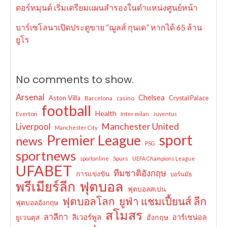
ดอร์ทมุนด์ เริ่มเตรียมแผนสำรองในตำแหน่งศูนย์หน้า
บาร์เซโลนาเปิดประตูขาย “ฌูลส์ กุนเด” หากได้ 65 ล้าน
ยูโร
No comments to show.
Arsenal
Chelsea
Aston Villa
Crystal Palace
Barcelona
casino
football
Health
Everton
Inter milan
Juventus
Manchester United
Liverpool
Manchester City
sport
Premier League
news
PSG
sportnews
sportonline
Spurs
UEFA Champions League
UFABET
ทีมชาติอังกฤษ
การแข่งขัน
บอร์นมัธ
ฟุตบอล
พรีเมียร์ลีก
ฟุตบอลสเปน
ฟุตบอลโลก
ยูฟ่า แชมเปี้ยนส์ ลีก
ฟุตบอลอังกฤษ
สโมสร
ลาลีกา
ลิเวอร์พูล
อาร์เซน่อล
ยูเวนตุส
อังกฤษ