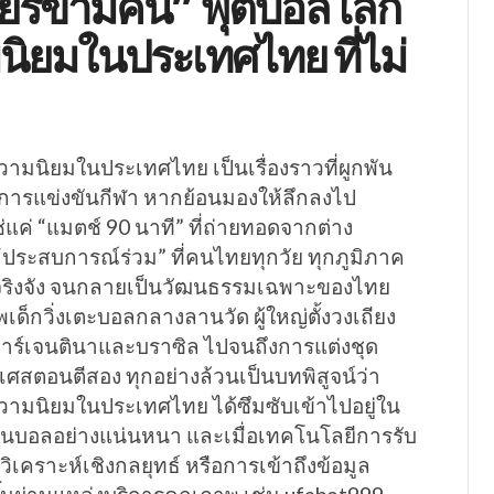
ียร์ข้ามคืน” ฟุตบอลโลก
นิยมในประเทศไทย ที่ไม่
ามนิยมในประเทศไทย เป็นเรื่องราวที่ผูกพัน
าการแข่งขันกีฬา หากย้อนมองให้ลึกลงไป
แค่ “แมตช์ 90 นาที” ที่ถ่ายทอดจากต่าง
“ประสบการณ์ร่วม” ที่คนไทยทุกวัย ทุกภูมิภาค
งจริงจัง จนกลายเป็นวัฒนธรรมเฉพาะของไทย
าพเด็กวิ่งเตะบอลกลางลานวัด ผู้ใหญ่ตั้งวงเถียง
ิอาร์เจนตินาและบราซิล ไปจนถึงการแต่งชุด
่งเศสตอนตีสอง ทุกอย่างล้วนเป็นบทพิสูจน์ว่า
ามนิยมในประเทศไทย ได้ซึมซับเข้าไปอยู่ใน
นบอลอย่างแน่นหนา และเมื่อเทคโนโลยีการรับ
ิเคราะห์เชิงกลยุทธ์ หรือการเข้าถึงข้อมูล