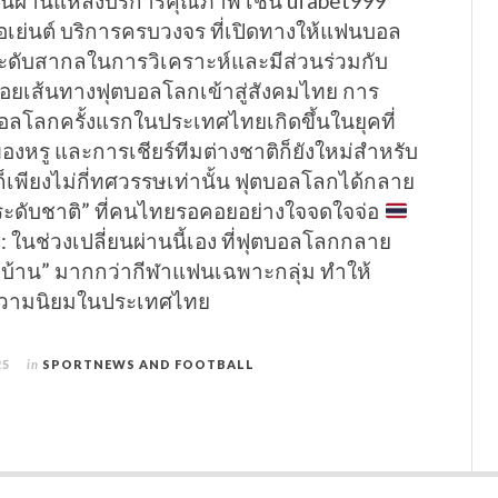
ขึ้นผ่านแหล่งบริการคุณภาพ เช่น ufabet999
เอเย่นต์ บริการครบวงจร ที่เปิดทางให้แฟนบอล
อระดับสากลในการวิเคราะห์และมีส่วนร่วมกับ
นรอยเส้นทางฟุตบอลโลกเข้าสู่สังคมไทย การ
ลโลกครั้งแรกในประเทศไทยเกิดขึ้นในยุคที่
ของหรู และการเชียร์ทีมต่างชาติก็ยังใหม่สำหรับ
็เพียงไม่กี่ทศวรรษเท่านั้น ฟุตบอลโลกได้กลาย
์ระดับชาติ” ที่คนไทยรอคอยอย่างใจจดใจจ่อ
 ในช่วงเปลี่ยนผ่านนี้เอง ที่ฟุตบอลโลกกลาย
จำบ้าน” มากกว่ากีฬาแฟนเฉพาะกลุ่ม ทำให้
ความนิยมในประเทศไทย
25
in
SPORTNEWS AND FOOTBALL