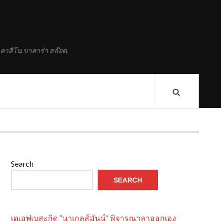
 คาสิโน บาคาร่า สล๊อต.
Search
SEARCH
เดเอฟเบสะกิด “นาเกลส์มันน์” พิจารณาลาออกเอง