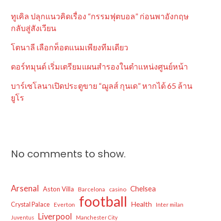
ทูเคิล ปลุกแนวคิดเรื่อง “กรรมฟุตบอล” ก่อนพาอังกฤษ
กลับสู่สังเวียน
โตนาลี เลือกท็อตแนมเพียงทีมเดียว
ดอร์ทมุนด์ เริ่มเตรียมแผนสำรองในตำแหน่งศูนย์หน้า
บาร์เซโลนาเปิดประตูขาย “ฌูลส์ กุนเด” หากได้ 65 ล้าน
ยูโร
No comments to show.
Arsenal
Chelsea
Aston Villa
Barcelona
casino
football
Health
Crystal Palace
Everton
Inter milan
Liverpool
Juventus
Manchester City