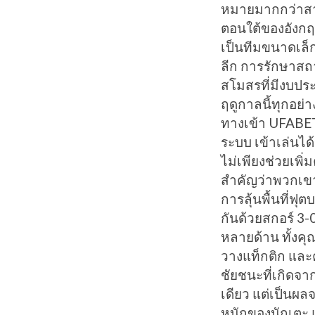
หมายมากกว่าสา
ตอนใต้ของอังกฤ
เป็นทีมขนาดเล็ก
ลีก การรักษาสถ
สโมสรที่มีงบป
ฤดูกาลนี้ทุกอย่า
ทางเข้า UFABET 
ระบบ เข้าเล่นได
ไม่เพียงช่วยเพิ
สำคัญว่าพวกเขาพ
การลุ้นพื้นที่ฟ
กันด้วยสกอร์ 3
หลายด้าน ทั้ง
วางแท็กติก และค
ชัยชนะที่เกิดจ
เดียว แต่เป็นผ
หนักของนักเตะ 