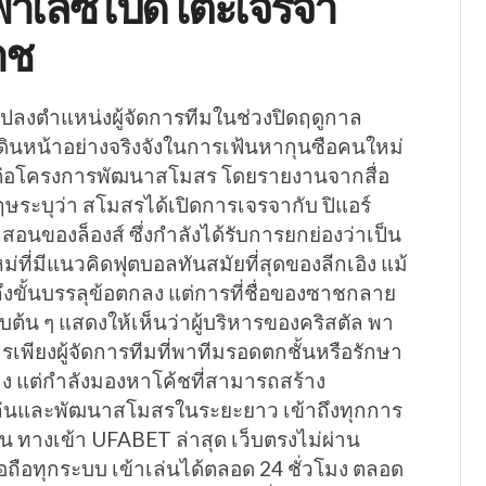
พาเลซ เปิดโต๊ะเจรจา
าช
แปลงตำแหน่งผู้จัดการทีมในช่วงปิดฤดูกาล
ดินหน้าอย่างจริงจังในการเฟ้นหากุนซือคนใหม่
นต่อโครงการพัฒนาสโมสร โดยรายงานจากสื่อ
ฤษระบุว่า สโมสรได้เปิดการเจรจากับ ปิแอร์
กสอนของล็องส์ ซึ่งกำลังได้รับการยกย่องว่าเป็น
หม่ที่มีแนวคิดฟุตบอลทันสมัยที่สุดของลีกเอิง แม้
ถึงขั้นบรรลุข้อตกลง แต่การที่ชื่อของซาชกลาย
ับต้น ๆ แสดงให้เห็นว่าผู้บริหารของคริสตัล พา
ารเพียงผู้จัดการทีมที่พาทีมรอดตกชั้นหรือรักษา
ง แต่กำลังมองหาโค้ชที่สามารถสร้าง
ล่นและพัฒนาสโมสรในระยะยาว เข้าถึงทุกการ
่าน ทางเข้า UFABET ล่าสุด เว็บตรงไม่ผ่าน
มือถือทุกระบบ เข้าเล่นได้ตลอด 24 ชั่วโมง ตลอด