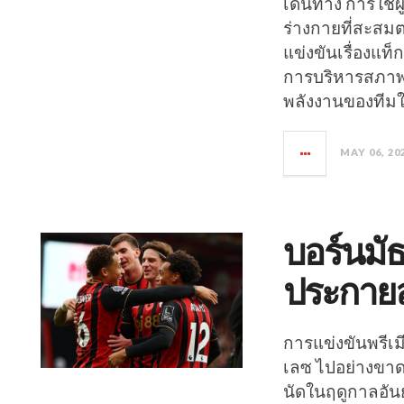
เดินทาง การใช้ผ
ร่างกายที่สะสมต
แข่งขันเรื่องแท
การบริหารสภาพร
พลังงานของทีม
MAY 06, 20
บอร์นมั
ประกายล
การแข่งขันพรีเมี
เลซ ไปอย่างขาดล
นัดในฤดูกาลอัน