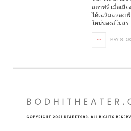
สตาฟฟ์ เมื่อเส
ได้เฉลิมฉลองเ
ใหม่ของสโมสร
MAY 02, 20
BODHITHEATER
COPYRIGHT 2021 UFABET999. ALL RIGHTS RESER