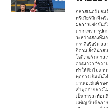
กลาสเนอร์ ยอมร
พรีเมียร์ลีกที่
ผลการแข่งขันดั
มาก เพราะรูปเกม
ระหว่างสองทีมอย
กระตือรือร้น แ
ก็ตาม สิ่งที่น่
โอลิเวอร์ กลาสเ
ตรงมาว่า “ความล
ทำให้ทีมไม่สาม
ทุกการเดิมพันได
ผ่านเอเย่นต์ รอง
คำพูดดังกล่าวไม
เป็นการสะท้อนถ
เผชิญ นั่นคือภ