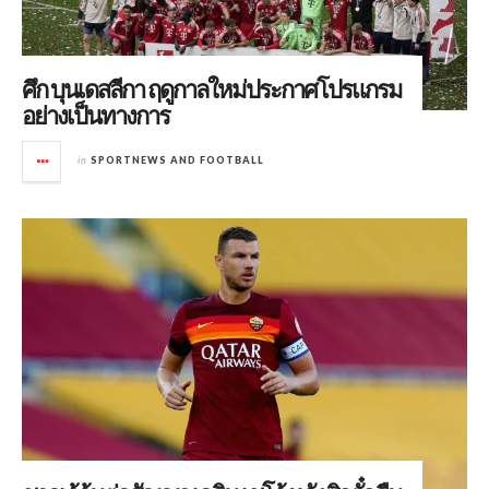
ศึก บุนเดสลีกา ฤดูกาลใหม่ประกาศโปรแกรม
อย่างเป็นทางการ
in
SPORTNEWS AND FOOTBALL