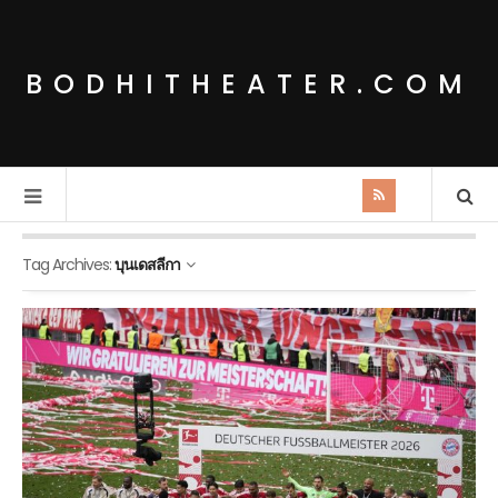
BODHITHEATER.COM
Tag Archives:
บุนเดสลีกา