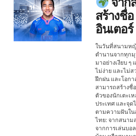
จากลา
สร้างชื
อินเตอร์
ในวันที่สนามหญ
ตำนานจากทุกมุม
มาอย่างเงียบ ๆ 
ไม่ง่าย และไม่สว
ฝึกฝน และโอกาสท
สามารถสร้างชื่อ
ตัวของนักเตะเหล
ประเทศ และจุดไ
ตามความฝันในส
ไทย: จากสนามลา
จากการเล่นบอล