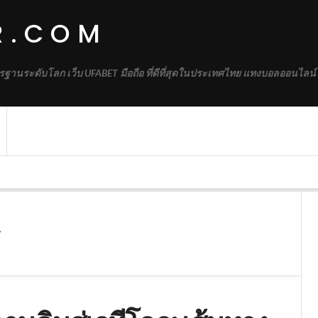
R.COM
รฐานระดับโลก เว็บ UFABET มือถือ ที่ดีที่สุดในประเทศไทย แทงบอลออนไลน์