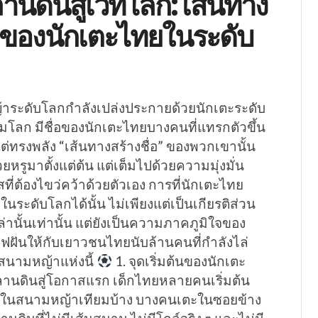
นดินสู่เวทีโลก: เส้นทาง
่อ ของนักเตะไทยในระดับ
้าระดับโลกกำลังเปล่งประกายด้วยนักเตะระดับ
โลก มีชื่อของนักเตะไทยบางคนที่แทรกตัวขึ้น
แต่ทรงพลัง “เส้นทางสร้างชื่อ” ของพวกเขานั้น
ยหรูมาตั้งแต่ต้น แต่เต็มไปด้วยความมุ่งมั่น
ี่ต้องไขว่คว้าด้วยตัวเอง การที่นักเตะไทย
ในระดับโลกได้นั้น ไม่เพียงแต่เป็นเกียรติส่วน
่านั้นเท่านั้น แต่ยังเป็นความภาคภูมิใจของ
ฟฝันให้กับเยาวชนไทยนับล้านคนที่กำลังไล่
นามหญ้าแห่งนี้
1. จุดเริ่มต้นของนักเตะ
นดินสู่โอกาสแรก เด็กไทยหลายคนเริ่มต้น
ในสนามหญ้าเทียมบ้าง บางคนเตะในซอยข้าง