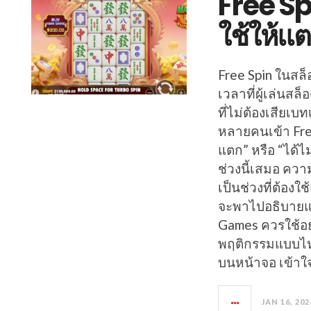
Free S
ใช้ให้แต
Free Spin ในสล็
เวลาที่ผู้เล่นส
ที่ไม่ต้องเสียเบ
หลายคนเข้า Free 
แตก” หรือ “ได้ไม
ช่วงนี้เสมอ ควา
เป็นช่วงที่ต้อง
จะพาไปอธิบายแบ
Games ควรใช้อย
พฤติกรรมแบบไหน
บนหน้าจอ เข้าใ
JAN 16, 202