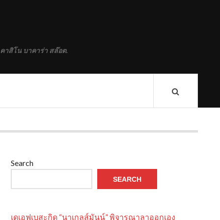
 คาสิโน บาคาร่า สล๊อต.
Search
SEARCH
เดเอฟเบสะกิด “นาเกลส์มันน์” พิจารณาลาออกเอง