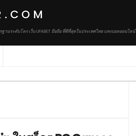
R.COM
รฐานระดับโลก เว็บ UFABET มือถือ ที่ดีที่สุดในประเทศไทย แทงบอลออนไลน์