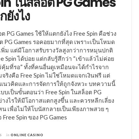
pin ในสล็อต PG Games
กยังไง
อต PG Games ใช้ให้แตกยังไง Free Spin คือช่วง
ล็อต PG Games รอคอยมากที่สุด เพราะเป็นโหมด
ทเพิ่ม แต่มีโอกาสรับรางวัลสูงกว่าการหมุนปกติ
Spin ได้บ่อย แต่กลับรู้สึกว่า “เข้าแล้วไม่ค่อย
่คุ้มที่รอ” ทั้งที่คนอื่นดูเหมือนจะได้กำไรจาก
มจริงคือ Free Spin ไม่ใช่โหมดแจกเงินฟรี แต่
ใช้แนวคิดและการจัดการให้ถูกจังหวะ บทความนี้
บเป็นขั้นตอนว่า Free Spin ในสล็อต PG
่างไรให้มีโอกาสแตกสูงขึ้น และควรหลีกเลี่ยง
 เพื่อไม่ให้โบนัสกลายเป็นเพียงภาพสวย ๆ
จ Free Spin ของ PG Games
6
in
ONLINE CASINO