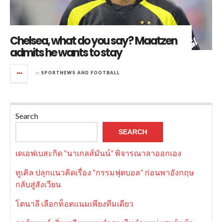
Chelsea, what do you say? Maatzen
admits he wants to stay
in
SPORTNEWS AND FOOTBALL
Search
SEARCH
เดเอฟเบสะกิด “นาเกลส์มันน์” พิจารณาลาออกเอง
ทูเคิล ปลุกแนวคิดเรื่อง “กรรมฟุตบอล” ก่อนพาอังกฤษ
กลับสู่สังเวียน
โตนาลี เลือกท็อตแนมเพียงทีมเดียว