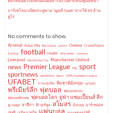
ดอร์ทมุนด์ เริ่มเตรียมแผนสำรองในตำแหน่งศูนย์หน้า
บาร์เซโลนาเปิดประตูขาย “ฌูลส์ กุนเด” หากได้ 65 ล้าน
ยูโร
No comments to show.
Arsenal
Chelsea
Aston Villa
Crystal Palace
Barcelona
casino
football
Health
Everton
Inter milan
Juventus
Manchester United
Liverpool
Manchester City
sport
Premier League
news
PSG
sportnews
sportonline
Spurs
UEFA Champions League
UFABET
ทีมชาติอังกฤษ
การแข่งขัน
บอร์นมัธ
ฟุตบอล
พรีเมียร์ลีก
ฟุตบอลสเปน
ฟุตบอลโลก
ยูฟ่า แชมเปี้ยนส์ ลีก
ฟุตบอลอังกฤษ
สโมสร
ลาลีกา
ลิเวอร์พูล
อาร์เซน่อล
ยูเวนตุส
อังกฤษ
แฟนบอล
เรอัล มาดริด
เชลซี
แมนเชสเตอร์ ซิตี้