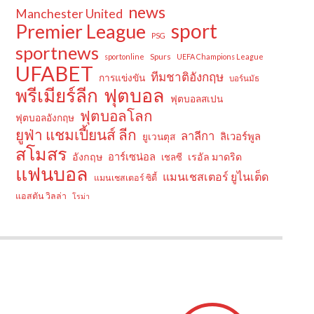
news
Manchester United
sport
Premier League
PSG
sportnews
sportonline
Spurs
UEFA Champions League
UFABET
ทีมชาติอังกฤษ
การแข่งขัน
บอร์นมัธ
ฟุตบอล
พรีเมียร์ลีก
ฟุตบอลสเปน
ฟุตบอลโลก
ฟุตบอลอังกฤษ
ยูฟ่า แชมเปี้ยนส์ ลีก
ลาลีกา
ลิเวอร์พูล
ยูเวนตุส
สโมสร
อาร์เซน่อล
อังกฤษ
เรอัล มาดริด
เชลซี
แฟนบอล
แมนเชสเตอร์ ยูไนเต็ด
แมนเชสเตอร์ ซิตี้
แอสตัน วิลล่า
โรม่า