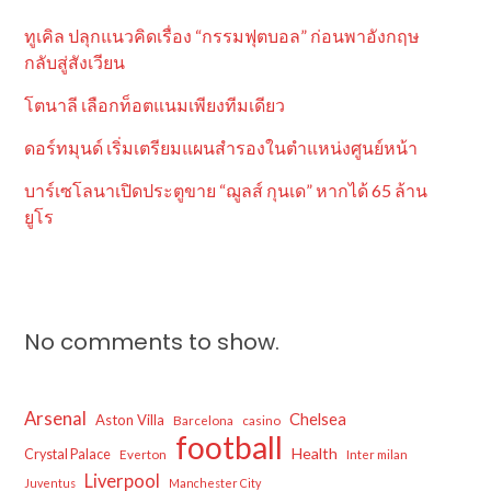
ทูเคิล ปลุกแนวคิดเรื่อง “กรรมฟุตบอล” ก่อนพาอังกฤษ
กลับสู่สังเวียน
โตนาลี เลือกท็อตแนมเพียงทีมเดียว
ดอร์ทมุนด์ เริ่มเตรียมแผนสำรองในตำแหน่งศูนย์หน้า
บาร์เซโลนาเปิดประตูขาย “ฌูลส์ กุนเด” หากได้ 65 ล้าน
ยูโร
No comments to show.
Arsenal
Chelsea
Aston Villa
Barcelona
casino
football
Health
Crystal Palace
Everton
Inter milan
Liverpool
Juventus
Manchester City