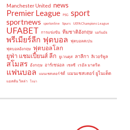
news
Manchester United
sport
Premier League
PSG
sportnews
sportonline
Spurs
UEFA Champions League
UFABET
ทีมชาติอังกฤษ
การแข่งขัน
บอร์นมัธ
ฟุตบอล
พรีเมียร์ลีก
ฟุตบอลสเปน
ฟุตบอลโลก
ฟุตบอลอังกฤษ
ยูฟ่า แชมเปี้ยนส์ ลีก
ลาลีกา
ลิเวอร์พูล
ยูเวนตุส
สโมสร
อาร์เซน่อล
อังกฤษ
เรอัล มาดริด
เชลซี
แฟนบอล
แมนเชสเตอร์ ยูไนเต็ด
แมนเชสเตอร์ ซิตี้
แอสตัน วิลล่า
โรม่า