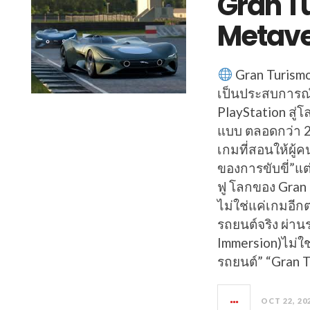
Gran Tu
Metaver
Gran Turismo
เป็นประสบการณ์
PlayStation สู่โ
แบบ ตลอดกว่า 25
เกมที่สอนให้ผู้
ของการขับขี่”แต
ฟู โลกของ Gran T
ไม่ใช่แค่เกมอีกต่
รถยนต์จริง ผ่า
Immersion)ไม่ใช
รถยนต์” “Gran 
OCT 22, 20