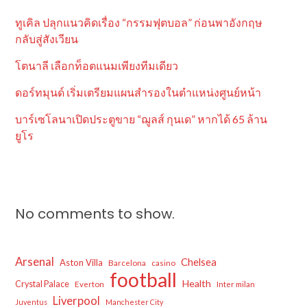
ทูเคิล ปลุกแนวคิดเรื่อง “กรรมฟุตบอล” ก่อนพาอังกฤษ
กลับสู่สังเวียน
โตนาลี เลือกท็อตแนมเพียงทีมเดียว
ดอร์ทมุนด์ เริ่มเตรียมแผนสำรองในตำแหน่งศูนย์หน้า
บาร์เซโลนาเปิดประตูขาย “ฌูลส์ กุนเด” หากได้ 65 ล้าน
ยูโร
No comments to show.
Arsenal
Chelsea
Aston Villa
Barcelona
casino
football
Health
Crystal Palace
Everton
Inter milan
Liverpool
Juventus
Manchester City