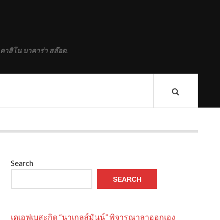
 คาสิโน บาคาร่า สล๊อต.
Search
SEARCH
เดเอฟเบสะกิด “นาเกลส์มันน์” พิจารณาลาออกเอง