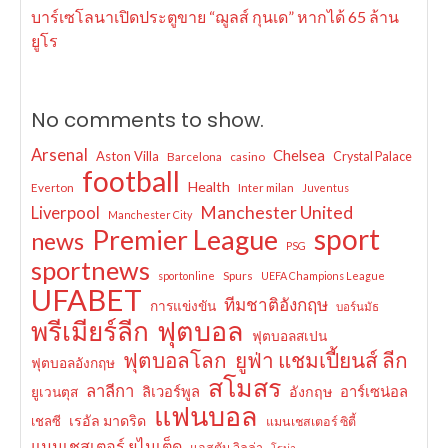
บาร์เซโลนาเปิดประตูขาย “ฌูลส์ กุนเด” หากได้ 65 ล้าน
ยูโร
No comments to show.
Arsenal
Chelsea
Aston Villa
Crystal Palace
Barcelona
casino
football
Health
Everton
Inter milan
Juventus
Manchester United
Liverpool
Manchester City
sport
Premier League
news
PSG
sportnews
sportonline
Spurs
UEFA Champions League
UFABET
ทีมชาติอังกฤษ
การแข่งขัน
บอร์นมัธ
ฟุตบอล
พรีเมียร์ลีก
ฟุตบอลสเปน
ฟุตบอลโลก
ยูฟ่า แชมเปี้ยนส์ ลีก
ฟุตบอลอังกฤษ
สโมสร
ลาลีกา
ลิเวอร์พูล
อาร์เซน่อล
ยูเวนตุส
อังกฤษ
แฟนบอล
เรอัล มาดริด
เชลซี
แมนเชสเตอร์ ซิตี้
แมนเชสเตอร์ ยูไนเต็ด
แอสตัน วิลล่า
โรม่า