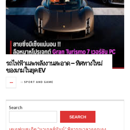
รถไฟฟ้าและพลังงานสะอาด – ทิศทางใหม่
ของเกมในยุค EV
in
SPORT AND GAME
Search
SEARCH
เดเอฟเบสะกิด “นาเกลส์มันน์” พิจารณาลาออกเอง