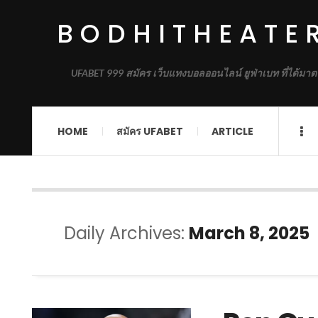
BODHITHEATE
UFABET 999 สมัคร เว็บแทงบอลออนไลน์ ยูฟ่าเบท ที่ได้มาต
HOME
สมัคร UFABET
ARTICLE
Daily Archives:
March 8, 2025