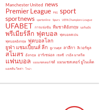
news
Manchester United
sport
Premier League
PSG
sportnews
sportonline
Spurs
UEFA Champions League
UFABET
ทีมชาติอังกฤษ
การแข่งขัน
บอร์นมัธ
ฟุตบอล
พรีเมียร์ลีก
ฟุตบอลสเปน
ฟุตบอลโลก
ฟุตบอลอังกฤษ
ยูฟ่า แชมเปี้ยนส์ ลีก
ลาลีกา
ลิเวอร์พูล
ยูเวนตุส
สโมสร
อาร์เซน่อล
อังกฤษ
เรอัล มาดริด
เชลซี
แฟนบอล
แมนเชสเตอร์ ยูไนเต็ด
แมนเชสเตอร์ ซิตี้
แอสตัน วิลล่า
โรม่า