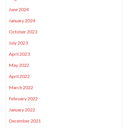
June 2024
January 2024
October 2023
July 2023
April 2023
May 2022
April 2022
March 2022
February 2022
January 2022
December 2021