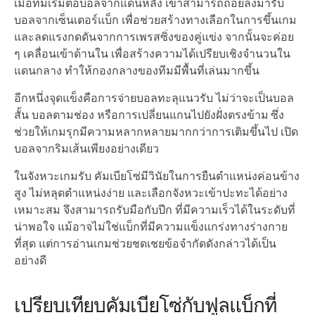
เมื่อทีมเริ่มต่อบอลจากแดนหลัง เขาสามารถถอยลงมารับ
บอลจากเซ็นเตอร์แบ็ก เพื่อช่วยสร้างทางเลือกในการขึ้นเกม
และลดแรงกดดันจากการเพรสซิ่งของคู่แข่ง จากนั้นจะค่อย
ๆ เคลื่อนเข้าด้านใน เพื่อสร้างความได้เปรียบเชิงจำนวนใน
แดนกลาง ทำให้กองกลางของทีมมีพื้นที่เล่นมากขึ้น
อีกหนึ่งจุดแข็งคือการจ่ายบอลทะลุแนวรับ ไม่ว่าจะเป็นบอล
สั้น บอลตามช่อง หรือการเปลี่ยนแกนไปยังฝั่งตรงข้าม ซึ่ง
ช่วยให้เกมรุกมีความหลากหลายมากกว่าการเติมขึ้นไป เปิด
บอลจากริมเส้นเพียงอย่างเดียว
ในจังหวะเกมรับ คัมเบียโซ่มีวินัยในการยืนตำแหน่งค่อนข้าง
สูง ไม่หลุดตำแหน่งง่าย และเลือกจังหวะเข้าปะทะได้อย่าง
เหมาะสม จึงสามารถรับมือกับปีก ที่มีความเร็วได้ในระดับที่
น่าพอใจ แม้อาจไม่ใช่แบ็กที่มีความแข็งแกร่งทางร่างกาย
ที่สุด แต่การอ่านเกมช่วยชดเชยข้อจำกัดดังกล่าวได้เป็น
อย่างดี
เปรียบเทียบคัมเบียโซ่กับฟูลแบ็กที่