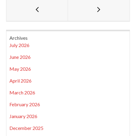
Archives
July 2026
June 2026
May 2026
April 2026
March 2026
February 2026
January 2026
December 2025