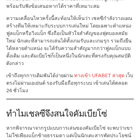
พร้อมรับฟังข้อเสนอหากได้ราคาที่เหมาะสม
ความเคลื่อนไหวครั้งนี้สะท้อนให้เห็นว่า เชลซีกำลังวางแผน
สร้างทีมให้เหมาะกับระบบการเล่นใหม่ โดยเฉพาะตำแหน่ง
ฟูลแบ็กหรือวิงแบ็ก ซึ่งถือเป็นหัวใจสำคัญของฟุตบอลสมัย
ใหม่ นักเตะที่สามารถเล่นได้ทั้งเกมรับและเกมรุก รวมถึงยืน
ได้หลายตำแหน่ง จะได้รับความสำคัญมากกว่าฟูลแบ็กแบบ
ดั้งเดิม และคัมเบียโซ่ก็เป็นหนึ่งในนักเตะที่ตรงกับคุณสมบัติ
ดังกล่าว
เข้าถึงทุกการเดิมพันได้ง่ายผ่าน
ทางเข้า UFABET ล่าสุด
เว็บ
ตรงไม่ผ่านเอเย่นต์ รองรับมือถือทุกระบบ เข้าเล่นได้ตลอด
24 ชั่วโมง
ทำไมเชลซีจึงสนใจคัมเบียโซ่
หากพิจารณาจากรูปแบบการเล่นของคัมเบียโซ่ จะพบว่าเขา
ไม่ใช่เพียงแบ็กซ้ายธรรมดา แต่เป็นนักเตะสารพัดประโยชน์