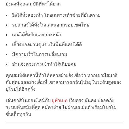
ยังคงมีคุณสมบัติที่หาได้ยาก
ยิงได้ทั้งสองเท้า โดยเฉพาะเท้าซ้ายที่อันตราย
จบสกอร์ได้ทั้งในและนอกกรอบเขตโทษ
เล่นได้ทั้งปีกและกองหน้า
เลี้ยงบอลผ่านคู่แข่งในพื้นที่แคบได้ดี
มีความเร็วในการเปลี่ยนเกม
อ่านจังหวะการเข้าทำได้เฉียบคม
คุณสมบัติเหล่านี้ทำให้หลายฝ่ายยังเชื่อว่า หากเขามีสมาธิ
กับฟุตบอลอย่างเต็มที่ เขาสามารถกลับไปอยู่ในระดับสูงของ
ยุโรปได้อีกครั้ง
เล่นคาสิโนออนไลน์กับ
ยูฟ่าเบท
เว็บตรง มั่นคง ปลอดภัย
ระบบทันสมัยที่สุด สมัครง่าย ไม่ผ่านเอเย่นต์ พร้อมโปรโม
ชั่นเด็ดทุกวัน