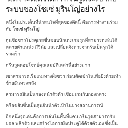
ระบบของโชเซ่ มูรินโญ่อย่างไร
หนึ่งในประเด็นที่น่าสนใจที่สุดของดีลนี้ คือการทำงานร่วม
กับ
โชเซ่ มูรินโญ่
กุนซือชาวโปรตุเกสชื่นชอบนักเตะเกมรุกที่สามารถเล่นได้
หลายตำแหน่ง มีวินัย และเปลี่ยนจังหวะจากรับเป็นรุกได้
รวดเร็ว
กรีนวูดตอบโจทย์คุณสมบัติเหล่านี้อย่างมาก
เขาสามารถเริ่มเกมทางฝั่งขวา ก่อนตัดเข้าในเพื่อยิงด้วยเท้า
ซ้ายอันทรงพลัง
สามารถยืนเป็นกองหน้าตัวต่ำ เชื่อมเกมกับกองกลาง
หรือขยับขึ้นเป็นศูนย์หน้าตัวเป้าในบางสถานการณ์
อีกหนึ่งจุดเด่นคือการเล่นในพื้นที่แคบ กรีนวูดสามารถรับ
บอล พลิกตัว และสร้างโอกาสยิงประตูได้ด้วยตัวเอง ซึ่งเป็น