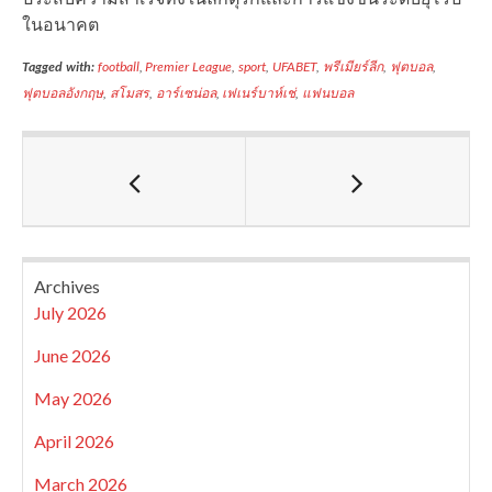
ในอนาคต
Tagged with:
football
,
Premier League
,
sport
,
UFABET
,
พรีเมียร์ลีก
,
ฟุตบอล
,
ฟุตบอลอังกฤษ
,
สโมสร
,
อาร์เซน่อล
,
เฟเนร์บาห์เช่
,
แฟนบอล
Archives
July 2026
June 2026
May 2026
April 2026
March 2026