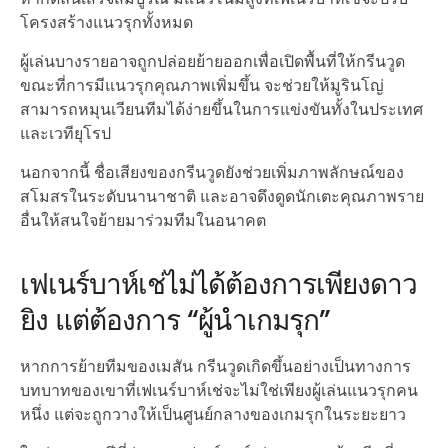
โครงสร้างแนวรุกทั้งหมด
ผู้เล่นบางรายอาจถูกปล่อยย้ายออกเพื่อเปิดพื้นที่ให้กรีนวูด
ขณะที่การมีแนวรุกคุณภาพเพิ่มขึ้น จะช่วยให้มูรินโญ่
สามารถหมุนเวียนทีมได้ง่ายขึ้นในการแข่งขันทั้งในประเทศ
และเวทียุโรป
นอกจากนี้ ชื่อเสียงของกรีนวูดยังช่วยเพิ่มภาพลักษณ์ของ
สโมสรในระดับนานาชาติ และอาจดึงดูดนักเตะคุณภาพราย
อื่นให้สนใจย้ายมาร่วมทีมในอนาคต
เฟเนร์บาห์เช่ไม่ได้ต้องการเพียงดาว
ยิง แต่ต้องการ “ผู้นำเกมรุก”
หากการย้ายทีมของเมสัน กรีนวูดเกิดขึ้นอย่างเป็นทางการ
บทบาทของเขาที่เฟเนร์บาห์เช่จะไม่ใช่เพียงผู้เล่นแนวรุกคน
หนึ่ง แต่จะถูกวางให้เป็นศูนย์กลางของเกมรุกในระยะยาว