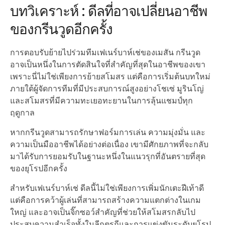
บทวิเคราะห์ : ดีลที่อาจเปลี่ยนอาชีพ
ของกรีนวูดอีกครั้ง
การตอบรับย้ายไปร่วมทีมเฟเนร์บาห์เช่ของเมสัน กรีนวูด
อาจเป็นหนึ่งในการตัดสินใจที่สำคัญที่สุดในอาชีพของเขา
เพราะนี่ไม่ใช่เพียงการย้ายสโมสร แต่คือการเริ่มต้นบทใหม่
ภายใต้ผู้จัดการทีมที่มีประสบการณ์สูงอย่างโชเซ่ มูรินโญ่
และสโมสรที่มีความทะเยอทะยานในการลุ้นแชมป์ทุก
ฤดูกาล
หากกรีนวูดสามารถรักษาฟอร์มการเล่น ความมุ่งมั่น และ
ความเป็นมืออาชีพได้อย่างต่อเนื่อง เขามีศักยภาพที่จะกลับ
มาได้รับการยอมรับในฐานะหนึ่งในแนวรุกที่อันตรายที่สุด
ของยุโรปอีกครั้ง
สำหรับเฟเนร์บาห์เช่ ดีลนี้ไม่ใช่เพียงการเพิ่มนักเตะฝีเท้าดี
แต่คือการคว้าผู้เล่นที่สามารถสร้างความแตกต่างในเกม
ใหญ่ และอาจเป็นจิ๊กซอว์สำคัญที่ช่วยให้สโมสรกลับไป
ประสบความสำเร็จทั้งในลีกตุรกีและการแข่งขันระดับยุโรป