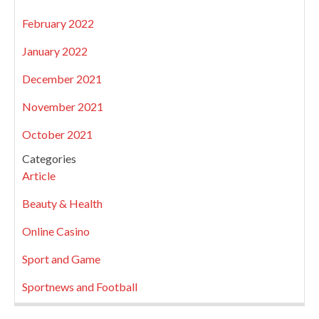
February 2022
January 2022
December 2021
November 2021
October 2021
Categories
Article
Beauty & Health
Online Casino
Sport and Game
Sportnews and Football