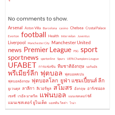
No comments to show.
Arsenal
Chelsea
Aston Villa
Crystal Palace
Barcelona
casino
football
Health
Everton
Inter milan
Juventus
Manchester United
Liverpool
Manchester City
sport
Premier League
news
PSG
sportnews
sportonline
Spurs
UEFA Champions League
UFABET
ทีมชาติอังกฤษ
การแข่งขัน
บอร์นมัธ
ฟุตบอล
พรีเมียร์ลีก
ฟุตบอลสเปน
ฟุตบอลโลก
ยูฟ่า แชมเปี้ยนส์ ลีก
ฟุตบอลอังกฤษ
สโมสร
ลาลีกา
ลิเวอร์พูล
อาร์เซน่อล
ยูเวนตุส
อังกฤษ
แฟนบอล
เรอัล มาดริด
เชลซี
แมนเชสเตอร์ ซิตี้
แมนเชสเตอร์ ยูไนเต็ด
แอสตัน วิลล่า
โรม่า