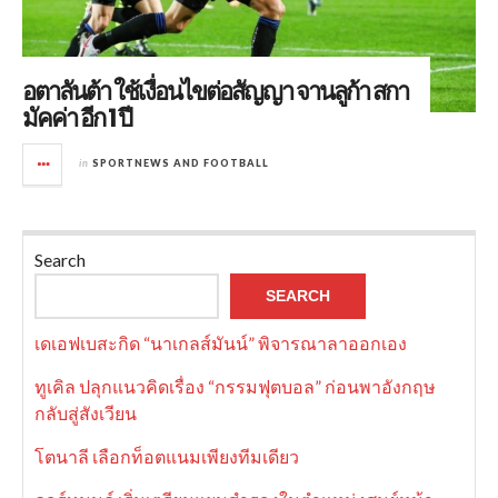
อตาลันต้า ใช้เงื่อนไขต่อสัญญา จานลูก้า สกา
มัคค่า อีก 1 ปี
in
SPORTNEWS AND FOOTBALL
Search
SEARCH
เดเอฟเบสะกิด “นาเกลส์มันน์” พิจารณาลาออกเอง
ทูเคิล ปลุกแนวคิดเรื่อง “กรรมฟุตบอล” ก่อนพาอังกฤษ
กลับสู่สังเวียน
โตนาลี เลือกท็อตแนมเพียงทีมเดียว