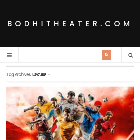
BODHITHEATER.COM
Tag Archives:
แทงบอล