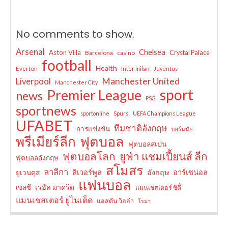
No comments to show.
Arsenal
Chelsea
Aston Villa
Crystal Palace
Barcelona
casino
football
Health
Everton
Inter milan
Juventus
Manchester United
Liverpool
Manchester City
sport
Premier League
news
PSG
sportnews
sportonline
Spurs
UEFA Champions League
UFABET
ทีมชาติอังกฤษ
การแข่งขัน
บอร์นมัธ
ฟุตบอล
พรีเมียร์ลีก
ฟุตบอลสเปน
ฟุตบอลโลก
ยูฟ่า แชมเปี้ยนส์ ลีก
ฟุตบอลอังกฤษ
สโมสร
ลาลีกา
ลิเวอร์พูล
อาร์เซน่อล
ยูเวนตุส
อังกฤษ
แฟนบอล
เรอัล มาดริด
เชลซี
แมนเชสเตอร์ ซิตี้
แมนเชสเตอร์ ยูไนเต็ด
แอสตัน วิลล่า
โรม่า