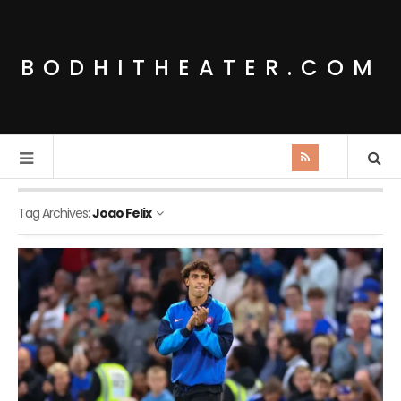
BODHITHEATER.COM
Tag Archives:
Joao Felix