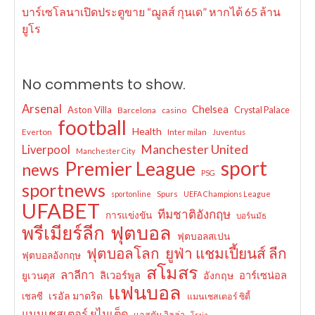
บาร์เซโลนาเปิดประตูขาย “ฌูลส์ กุนเด” หากได้ 65 ล้าน
ยูโร
No comments to show.
Arsenal
Chelsea
Aston Villa
Crystal Palace
Barcelona
casino
football
Health
Everton
Inter milan
Juventus
Manchester United
Liverpool
Manchester City
sport
Premier League
news
PSG
sportnews
sportonline
Spurs
UEFA Champions League
UFABET
ทีมชาติอังกฤษ
การแข่งขัน
บอร์นมัธ
ฟุตบอล
พรีเมียร์ลีก
ฟุตบอลสเปน
ฟุตบอลโลก
ยูฟ่า แชมเปี้ยนส์ ลีก
ฟุตบอลอังกฤษ
สโมสร
ลาลีกา
ลิเวอร์พูล
อาร์เซน่อล
ยูเวนตุส
อังกฤษ
แฟนบอล
เรอัล มาดริด
เชลซี
แมนเชสเตอร์ ซิตี้
แมนเชสเตอร์ ยูไนเต็ด
แอสตัน วิลล่า
โรม่า