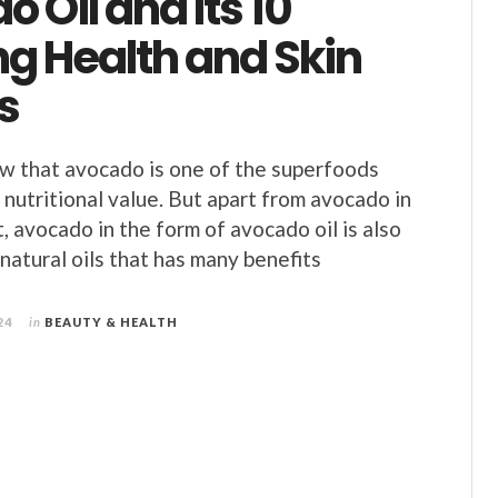
 Oil and Its 10
g Health and Skin
s
w that avocado is one of the superfoods
f nutritional value. But apart from avocado in
t, avocado in the form of avocado oil is also
natural oils that has many benefits
24
in
BEAUTY & HEALTH