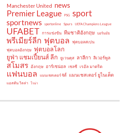
news
Manchester United
sport
Premier League
PSG
sportnews
sportonline
Spurs
UEFA Champions League
UFABET
ทีมชาติอังกฤษ
การแข่งขัน
บอร์นมัธ
ฟุตบอล
พรีเมียร์ลีก
ฟุตบอลสเปน
ฟุตบอลโลก
ฟุตบอลอังกฤษ
ยูฟ่า แชมเปี้ยนส์ ลีก
ลาลีกา
ลิเวอร์พูล
ยูเวนตุส
สโมสร
อาร์เซน่อล
อังกฤษ
เรอัล มาดริด
เชลซี
แฟนบอล
แมนเชสเตอร์ ยูไนเต็ด
แมนเชสเตอร์ ซิตี้
แอสตัน วิลล่า
โรม่า