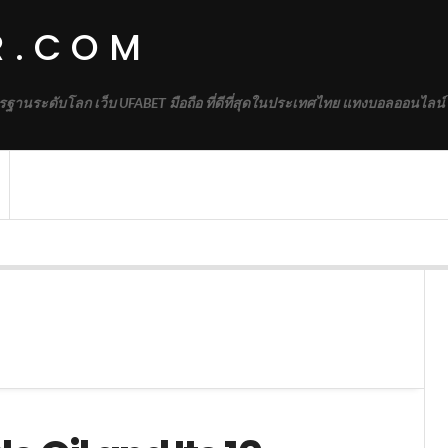
R.COM
รฐานระดับโลก เว็บ UFABET มือถือ ที่ดีที่สุดในประเทศไทย แทงบอลออนไลน์