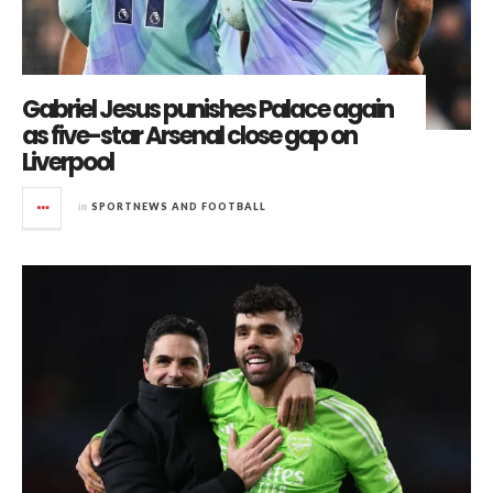
Gabriel Jesus punishes Palace again
as five-star Arsenal close gap on
Liverpool
in
SPORTNEWS AND FOOTBALL