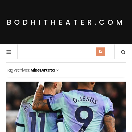
BODHITHEATER.COM
Tag Archives:
Mikel Arteta