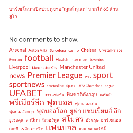
บาร์เซโลนาเปิดประตูขาย “ฌูลส์ กุนเด” หากได้ 65 ล้าน
ยูโร
No comments to show.
Arsenal
Chelsea
Aston Villa
Crystal Palace
Barcelona
casino
football
Health
Everton
Inter milan
Juventus
Manchester United
Liverpool
Manchester City
sport
Premier League
news
PSG
sportnews
sportonline
Spurs
UEFA Champions League
UFABET
ทีมชาติอังกฤษ
การแข่งขัน
บอร์นมัธ
ฟุตบอล
พรีเมียร์ลีก
ฟุตบอลสเปน
ฟุตบอลโลก
ยูฟ่า แชมเปี้ยนส์ ลีก
ฟุตบอลอังกฤษ
สโมสร
ลาลีกา
ลิเวอร์พูล
อาร์เซน่อล
ยูเวนตุส
อังกฤษ
แฟนบอล
เรอัล มาดริด
เชลซี
แมนเชสเตอร์ ซิตี้