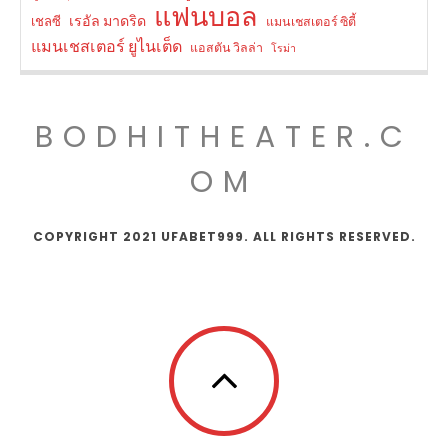
แฟนบอล
เรอัล มาดริด
เชลซี
แมนเชสเตอร์ ซิตี้
แมนเชสเตอร์ ยูไนเต็ด
แอสตัน วิลล่า
โรม่า
BODHITHEATER.C
OM
COPYRIGHT 2021 UFABET999. ALL RIGHTS RESERVED.