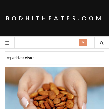
BODHITHEATER.COM
Tag Archives:
zinc