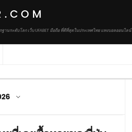
R.COM
รฐานระดับโลก เว็บ UFABET มือถือ ที่ดีที่สุดในประเทศไทย แทงบอลออนไลน์
026