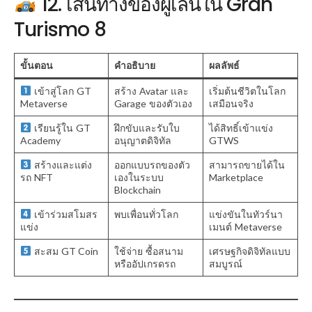
12. เส้นทางของผู้เล่นใน Gran
Turismo 8
ขั้นตอน
คำอธิบาย
ผลลัพธ์
เข้าสู่โลก GT
สร้าง Avatar และ
เริ่มต้นชีวิตในโลก
Metaverse
Garage ของตัวเอง
เสมือนจริง
เรียนรู้ใน GT
ฝึกขับและรับใบ
ได้สิทธิ์เข้าแข่ง
Academy
อนุญาตดิจิทัล
GTWS
สร้างและแต่ง
ออกแบบรถของตัว
สามารถขายได้ใน
รถ NFT
เองในระบบ
Marketplace
Blockchain
เข้าร่วมสโมสร
พบเพื่อนทั่วโลก
แข่งขันในทัวร์นา
แข่ง
เมนต์ Metaverse
สะสม GT Coin
ใช้จ่าย ซื้อสนาม
เศรษฐกิจดิจิทัลแบบ
หรืออัปเกรดรถ
สมบูรณ์