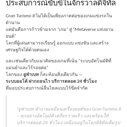
ประสบการณ์ขับขี่ในจักรวาลดิจิทัล
Gran Turismo 8
ไม่ได้เป็นเพียงภาคต่อของเกมแข่งรถใน
ตำนาน
แต่มันคือการก้าวข้ามจาก “เกม” สู่ “Metaverse แห่งยาน
ยนต์”
โลกที่ผู้เล่นสามารถเรียนรู้ ออกแบบ แข่งขัน และสร้าง
เศรษฐกิจได้ด้วยตนเอง
และเช่นเดียวกับแนวคิดของเกมที่เน้น “ระบบอัตโนมัติที่
แม่นยำและไร้รอยต่อ”
โลกของ
ยูฟ่าเบท
ก็สะท้อนสิ่งเดียวกัน —
ระบบออโต้ ฝากถอนไว บริการตลอด 24 ชั่วโมง
ที่มอบประสบการณ์ลื่นไหลแบบไร้ขีดจำกัด
“ยูฟ่าเบท ทำงานเหมือนเครื่องยนต์ของ Gran Turismo 8
– ทุกอย่างอัตโนมัติ เสถียร รวดเร็ว และพร้อมให้
บริการตลอด 24 ชั่วโมง เหมือนอยู่ในโลกดิจิทัลเต็มรูป