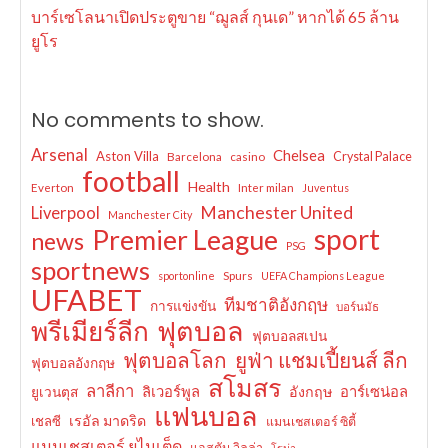
บาร์เซโลนาเปิดประตูขาย “ฌูลส์ กุนเด” หากได้ 65 ล้าน
ยูโร
No comments to show.
Arsenal
Chelsea
Aston Villa
Crystal Palace
Barcelona
casino
football
Health
Everton
Inter milan
Juventus
Manchester United
Liverpool
Manchester City
sport
Premier League
news
PSG
sportnews
sportonline
Spurs
UEFA Champions League
UFABET
ทีมชาติอังกฤษ
การแข่งขัน
บอร์นมัธ
ฟุตบอล
พรีเมียร์ลีก
ฟุตบอลสเปน
ฟุตบอลโลก
ยูฟ่า แชมเปี้ยนส์ ลีก
ฟุตบอลอังกฤษ
สโมสร
ลาลีกา
ลิเวอร์พูล
อาร์เซน่อล
ยูเวนตุส
อังกฤษ
แฟนบอล
เรอัล มาดริด
เชลซี
แมนเชสเตอร์ ซิตี้
แมนเชสเตอร์ ยูไนเต็ด
แอสตัน วิลล่า
โรม่า