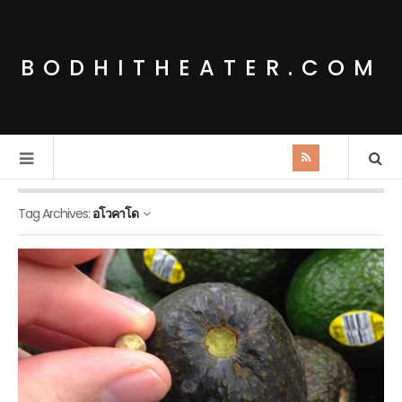
BODHITHEATER.COM
Tag Archives:
อโวคาโด